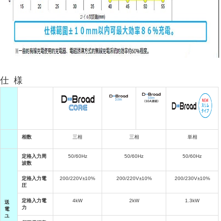
仕 様
相数
三相
三相
単相
定格入力周
50/60Hz
50/60Hz
50/60Hz
波数
定格入力電
200/220V±10%
200/220V±10%
200/230V±10%
圧
定格入力電
4kW
2kW
1.3kW
送
力
電
ユ