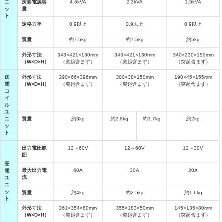
ニ
所要電源容
4.6kVA
2.3kVA
1.5kVA
ッ
量
ト
定格力率
0.9以上
0.9以上
0.9以上
質量
約7.5kg
約7.5kg
約5kg
外形寸法
343×421×130mm
343×421×130mm
340×230×150mm
（W×D×H）
（突起含まず）
（突起含まず）
（突起含まず）
送
外形寸法
290×66×396mm
380×38×150mm
190×45×155mm
電
（W×D×H）
（突起含まず）
（突起含まず）
（突起含まず）
コ
イ
ル
ユ
ニ
質量
約3kg
約2.8kg
約3.7kg
約2kg
ッ
ト
出力電圧範
12～60V
12～60V
12～30V
囲
受
最大出力電
60A
30A
20A
電
流
ユ
ニ
ッ
質量
約4kg
約2.5kg
約1.6kg
ト
外形寸法
261×354×80mm
355×183×50mm
145×135×80mm
（W×D×H）
（突起含まず）
（突起含まず）
（突起含まず）