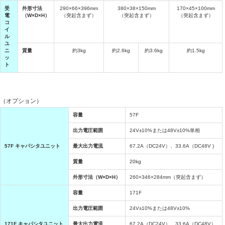
受
外形寸法
290×66×396mm
380×38×150mm
170×45×100mm
電
（W×D×H）
（突起含まず）
（突起含まず）
（突起含まず）
コ
イ
ル
ユ
ニ
質量
約3kg
約2.6kg
約3.6kg
約1.5kg
ッ
ト
（オプション）
容量
57F
出力電圧範囲
24V±10%または48V±10%
単相
57F キャパシタユニット
最大出力電流
67.2A（DC24V）、33.6A（DC48V )
質量
20kg
外形寸法（W×D×H）
260×346×284mm（突起含まず）
容量
171F
出力電圧範囲
24V±10%または48V±10%
171F キャパシタユニット
最大出力電流
67.2A（DC24V）、33.6A（DC48V）