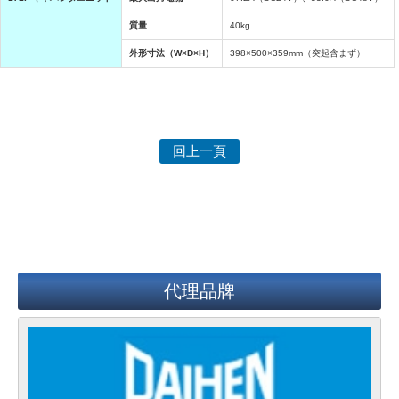
質量
40kg
外形寸法（W×D×H）
398×500×359mm（突起含まず）
回上一頁
代理品牌